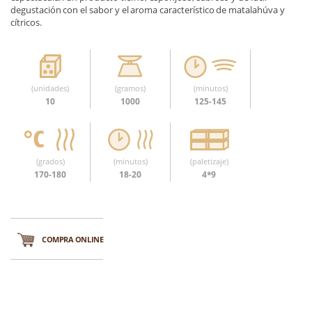
degustación con el sabor y el aroma característico de matalahúva y
cítricos.
(unidades)
(gramos)
(minutos)
10
1000
125-145
(grados)
(minutos)
(paletizaje)
170-180
18-20
4*9
COMPRA ONLINE