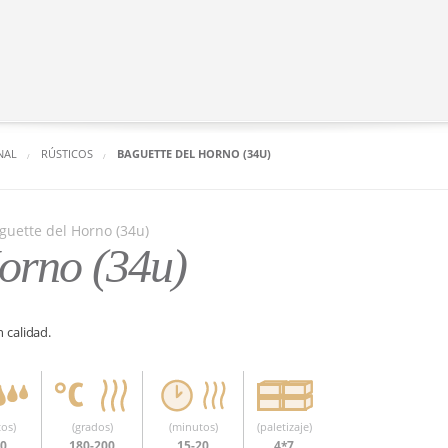
NAL
RÚSTICOS
BAGUETTE DEL HORNO (34U)
orno (34u)
 calidad.
os)
(grados)
(minutos)
(paletizaje)
20
180-200
15-20
4*7