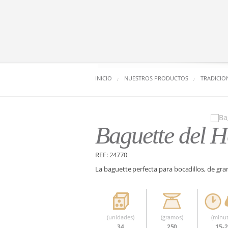
INICIO
NUESTROS PRODUCTOS
TRADICIO
Baguette del H
REF: 24770
La baguette perfecta para bocadillos, de gran
(unidades)
(gramos)
(minut
34
250
15-