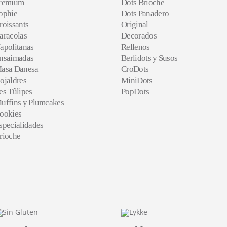
remium
Dots Brioche
ophie
Dots Panadero
roissants
Original
aracolas
Decorados
apolitanas
Rellenos
nsaimadas
Berlidots y Susos
asa Danesa
CroDots
ojaldres
MiniDots
es Tûlipes
PopDots
uffins y Plumcakes
ookies
specialidades
rioche