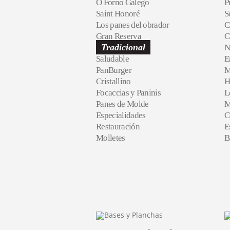
O Forno Galego
P
Saint Honoré
S
Los panes del obrador
C
Gran Reserva
C
Tradicional
N
Saludable
E
PanBurger
M
Cristallino
H
Focaccias y Paninis
L
Panes de Molde
M
Especialidades
C
Restauración
E
Molletes
B