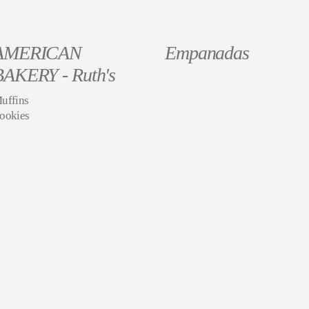
AMERICAN
Empanadas
BAKERY - Ruth's
uffins
ookies