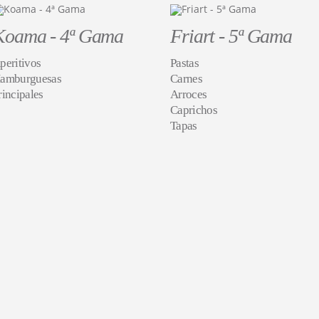
Koama - 4ª Gama
Friart - 5ª Gama
peritivos
Pastas
amburguesas
Carnes
rincipales
Arroces
Caprichos
Tapas