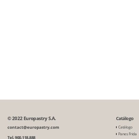
© 2022 Europastry S.A.
Catálogo
contact@europastry.com
Catálogo
Panes Frida
Tel. 900.118.888