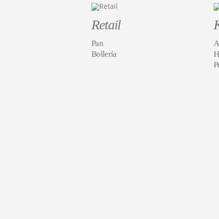
Retail
Pan
A
Bollería
H
P