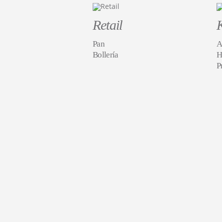
Retail
Pan
A
Bollería
H
P