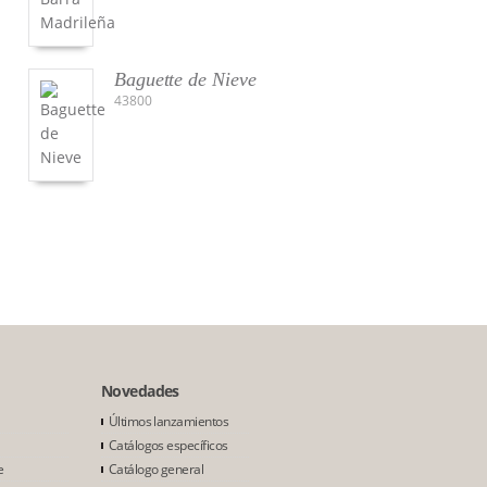
Baguette de Nieve
43800
Novedades
Últimos lanzamientos
Catálogos específicos
e
Catálogo general