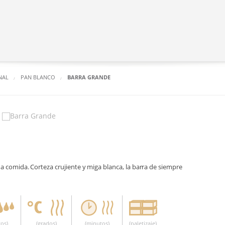
NAL
PAN BLANCO
BARRA GRANDE
 comida. Corteza crujiente y miga blanca, la barra de siempre
os)
(grados)
(minutos)
(paletizaje)