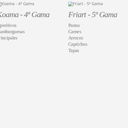
Koama - 4ª Gama
Friart - 5ª Gama
peritivos
Pastas
amburguesas
Carnes
rincipales
Arroces
Caprichos
Tapas