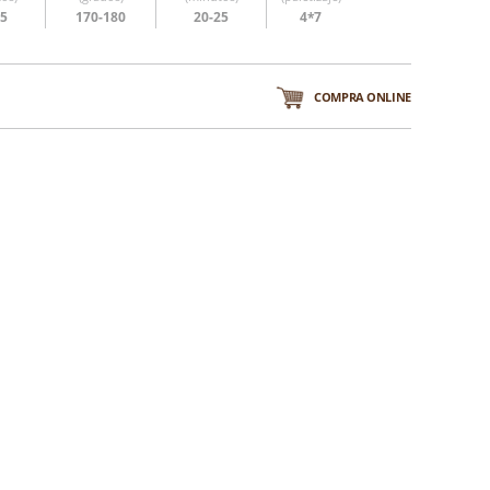
25
170-180
20-25
4*7
COMPRA ONLINE