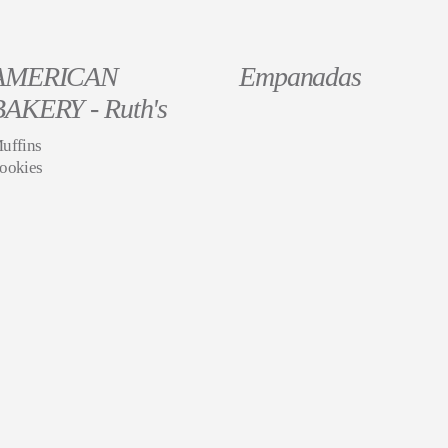
AMERICAN
Empanadas
BAKERY - Ruth's
uffins
ookies