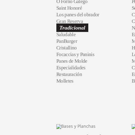
O Forno Galego
P
Saint Honoré
S
Los panes del obrador
C
Gran Reserva
C
Tradicional
N
Saludable
E
PanBurger
M
Cristallino
H
Focaccias y Paninis
L
Panes de Molde
M
Especialidades
C
Restauración
E
Molletes
B