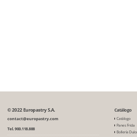
© 2022 Europastry S.A.
Catálogo
contact@europastry.com
Catálogo
Panes Frida
Tel. 900.118.888
Bollería Dulc