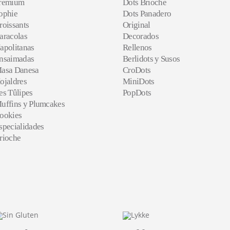
remium
Dots Brioche
ophie
Dots Panadero
roissants
Original
aracolas
Decorados
apolitanas
Rellenos
nsaimadas
Berlidots y Susos
asa Danesa
CroDots
ojaldres
MiniDots
es Tûlipes
PopDots
uffins y Plumcakes
ookies
specialidades
rioche