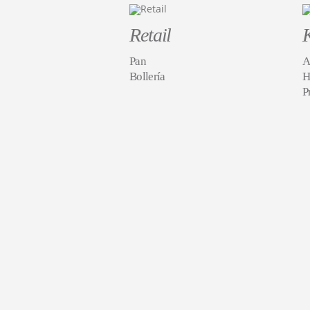
Retail
Pan
A
Bollería
H
P