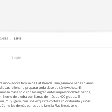
IDADES
LEPIE
tra innovadora familia de Flat Breads. Una gama de panes planos
dipear, rellenar o preparar toda clase de sándwiches. ¿El
mos la masa solo con los ingredientes imprescindibles: harina,
 en horno de piedra con llamas de más de 400 grados. El
ón, muy ligero, con una exquisita corteza color dorado y unas
. Como los demás panes de la familia Flat Bread, te lo