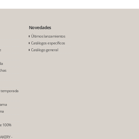
Novedades
Últimos lanzamientos
Catálogos específicos
e
Catálogo general
da
chas
e temporada
Gama
ama
ne 100%
AKERY -