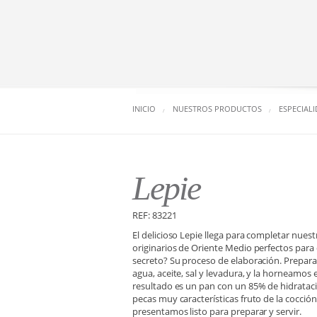
INICIO
NUESTROS PRODUCTOS
ESPECIAL
Lepie
REF: 83221
El delicioso Lepie llega para completar nues
originarios de Oriente Medio perfectos para 
secreto? Su proceso de elaboración. Prepara
agua, aceite, sal y levadura, y la horneamos
resultado es un pan con un 85% de hidrataci
pecas muy características fruto de la cocción
presentamos listo para preparar y servir.