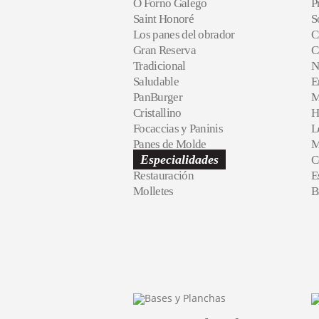
O Forno Galego
P
Saint Honoré
S
Los panes del obrador
C
Gran Reserva
C
Tradicional
N
Saludable
E
PanBurger
M
Cristallino
H
Focaccias y Paninis
L
Panes de Molde
M
Especialidades
C
Restauración
E
Molletes
B