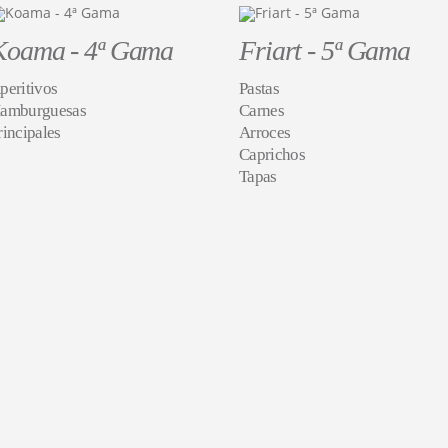
Koama - 4ª Gama
Friart - 5ª Gama
peritivos
Pastas
amburguesas
Carnes
rincipales
Arroces
Caprichos
Tapas