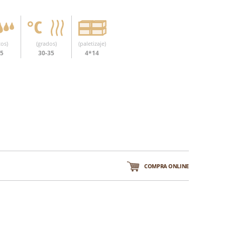
os)
(grados)
(paletizaje)
35
30-35
4*14
COMPRA ONLINE