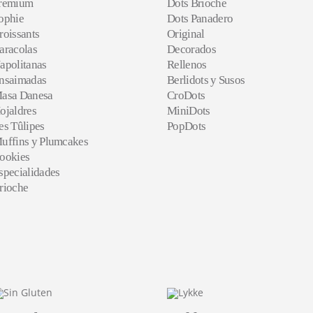
remium
Dots Brioche
ophie
Dots Panadero
roissants
Original
aracolas
Decorados
apolitanas
Rellenos
nsaimadas
Berlidots y Susos
asa Danesa
CroDots
ojaldres
MiniDots
es Tûlipes
PopDots
uffins y Plumcakes
ookies
specialidades
rioche