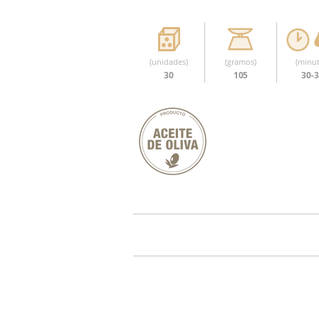
(unidades)
(gramos)
(minut
30
105
30-