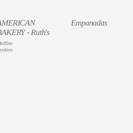
AMERICAN
Empanadas
BAKERY - Ruth's
uffins
ookies