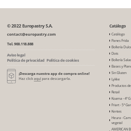
© 2022 Europastry S.A.
Catálogo
contact@europastry.com
Catálogo
Panes Frida
Tel. 900.118.888
Bollería Dulc
Dots
Aviso legal
Bollería Sala
Política de privacidad
Política de cookies
Bases y Plan
Sin Gluten
¡Descarga nuestra app de compra online!
Haz click
aquí
para descargarla.
Lykke
Productos d
Retail
Koama - 4ª 
Friart - 5ª G
Kentes
Heura - Car
vegetal
AMERICAN B