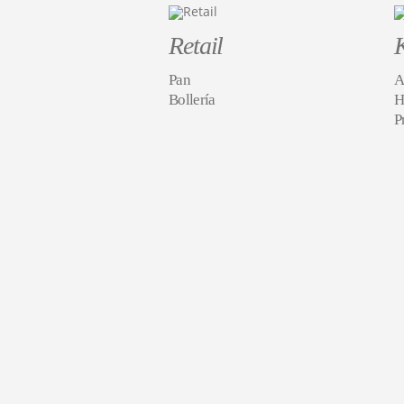
Retail
Pan
A
Bollería
H
P