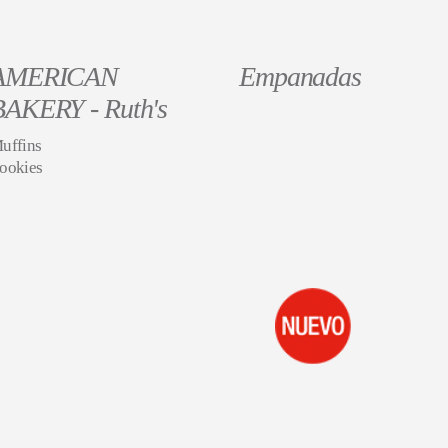
AMERICAN
Empanadas
BAKERY - Ruth's
uffins
ookies