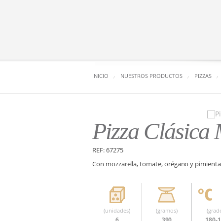
INICIO
NUESTROS PRODUCTOS
PIZZAS
Pizza Clásica 
REF: 67275
Con mozzarella, tomate, orégano y pimienta
(unidades)
(gramos)
(grad
6
390
180-