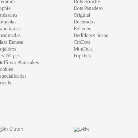
remium
Dots Brioche
ophie
Dots Panadero
roissants
Original
aracolas
Decorados
apolitanas
Rellenos
nsaimadas
Berlidots y Susos
asa Danesa
CroDots
ojaldres
MiniDots
es Tûlipes
PopDots
uffins y Plumcakes
ookies
specialidades
rioche