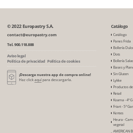
© 2022 Europastry S.A.
Catálogo
contact@europastry.com
Catálogo
Panes Frida
Tel. 900.118.888
Bollería Dulc
Dots
Aviso legal
Bollería Sala
Política de privacidad
Política de cookies
Bases y Plan
Sin Gluten
¡Descarga nuestra app de compra online!
Haz click
aquí
para descargarla.
Lykke
Productos d
Retail
Koama - 4ª 
Friart - 5ª G
Kentes
Heura - Car
vegetal
AMERICAN B