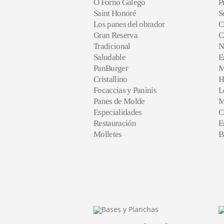
O Forno Galego
P
Saint Honoré
S
Los panes del obrador
C
Gran Reserva
C
Tradicional
N
Saludable
E
PanBurger
M
Cristallino
H
Focaccias y Paninis
L
Panes de Molde
M
Especialidades
C
Restauración
E
Molletes
B