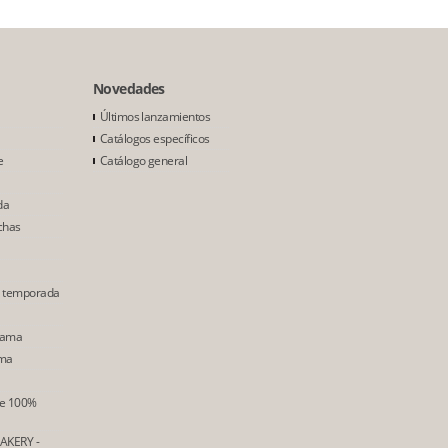
Novedades
Últimos lanzamientos
Catálogos específicos
e
Catálogo general
da
chas
e temporada
Gama
ama
ne 100%
AKERY -