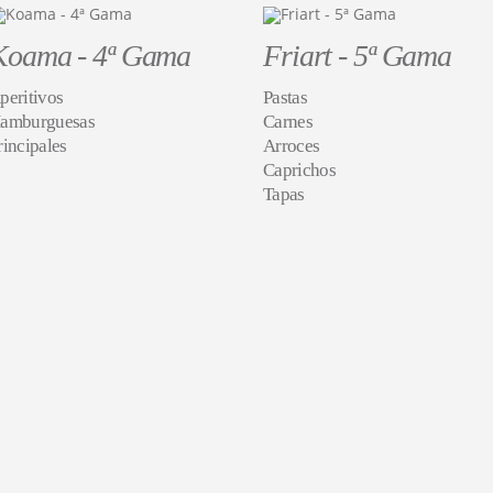
Koama - 4ª Gama
Friart - 5ª Gama
peritivos
Pastas
amburguesas
Carnes
rincipales
Arroces
Caprichos
Tapas