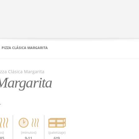
PIZZA CLÁSICA MARGARITA
Margarita
.
os)
(minutos)
(paletizaje)
185
9-11
6*9