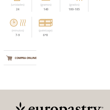
(unidades)
(gramos)
(grados)
24
140
180-185
(minutos)
(paletizaje)
7-9
6*8
COMPRA ONLINE