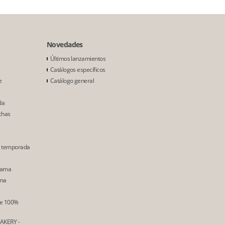
Novedades
Últimos lanzamientos
Catálogos específicos
e
Catálogo general
da
chas
e temporada
Gama
ama
ne 100%
AKERY -