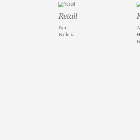
Retail
Pan
A
Bollería
H
P