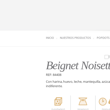
INICIO
NUESTROS PRODUCTOS
POPDOTS
Beignet Noiset
REF: 84408
Con harina, huevo, leche, mantequilla, azúca
indiferente.
(unidades)
(gramos)
(minut