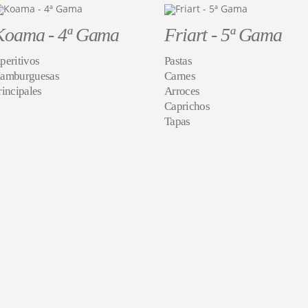
Koama - 4ª Gama
Friart - 5ª Gama
peritivos
Pastas
amburguesas
Carnes
rincipales
Arroces
Caprichos
Tapas