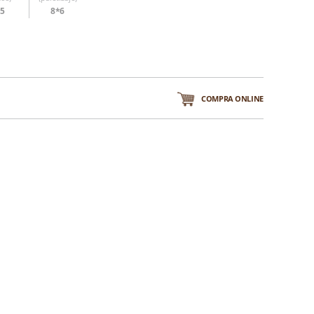
25
8*6
COMPRA ONLINE