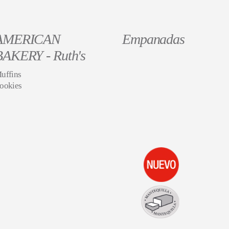
AMERICAN
Empanadas
BAKERY - Ruth's
uffins
ookies