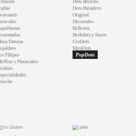
remium
Dots Brioche
ophie
Dots Panadero
roissants
Original
aracolas
Decorados
apolitanas
Rellenos
nsaimadas
Berlidots y Susos
asa Danesa
CroDots
ojaldres
MiniDots
PopDots
es Tûlipes
uffins y Plumcakes
ookies
specialidades
rioche