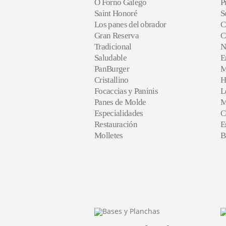
O Forno Galego
P
Saint Honoré
S
Los panes del obrador
C
Gran Reserva
C
Tradicional
N
Saludable
E
PanBurger
M
Cristallino
H
Focaccias y Paninis
L
Panes de Molde
M
Especialidades
C
Restauración
E
Molletes
B