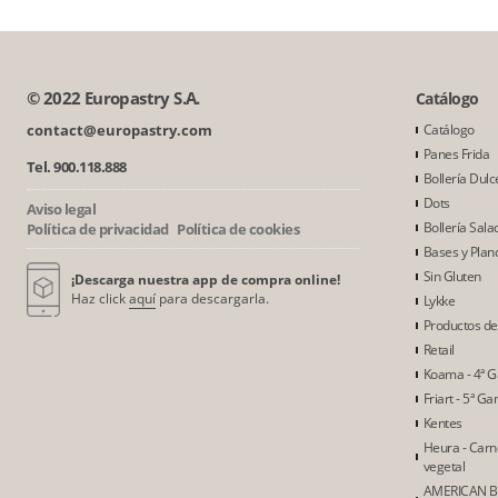
© 2022 Europastry S.A.
Catálogo
contact@europastry.com
Catálogo
Panes Frida
Tel. 900.118.888
Bollería Dulc
Dots
Aviso legal
Bollería Sala
Política de privacidad
Política de cookies
Bases y Plan
Sin Gluten
¡Descarga nuestra app de compra online!
Haz click
aquí
para descargarla.
Lykke
Productos d
Retail
Koama - 4ª 
Friart - 5ª G
Kentes
Heura - Car
vegetal
AMERICAN B