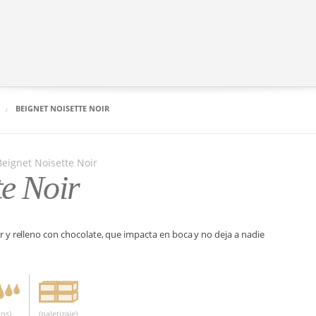
BEIGNET NOISETTE NOIR
te Noir
r y relleno con chocolate, que impacta en boca y no deja a nadie
os)
(paletizaje)