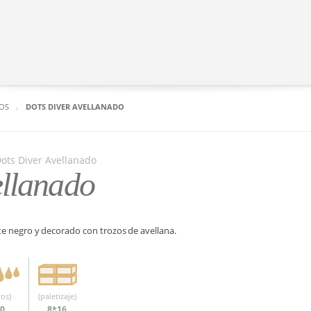
OS
DOTS DIVER AVELLANADO
ellanado
e negro y decorado con trozos de avellana.
os)
(paletizaje)
20
8*16