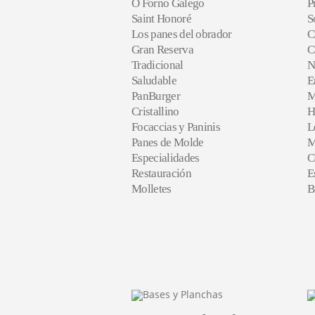
O Forno Galego
P
Saint Honoré
S
Los panes del obrador
C
Gran Reserva
C
Tradicional
N
Saludable
E
PanBurger
M
Cristallino
H
Focaccias y Paninis
L
Panes de Molde
M
Especialidades
C
Restauración
E
Molletes
B