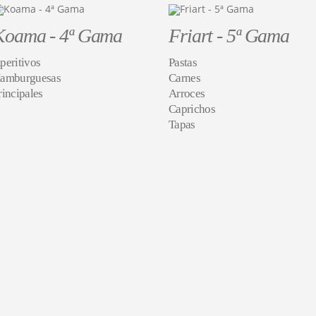
Koama - 4ª Gama
Friart - 5ª Gama
peritivos
Pastas
amburguesas
Carnes
rincipales
Arroces
Caprichos
Tapas