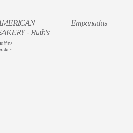
AMERICAN
Empanadas
BAKERY - Ruth's
uffins
ookies