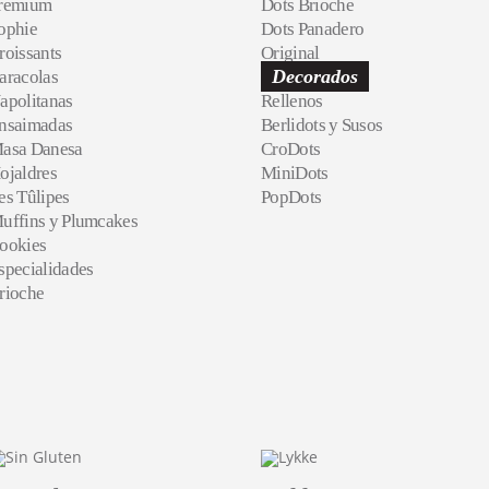
remium
Dots Brioche
ophie
Dots Panadero
roissants
Original
Decorados
aracolas
apolitanas
Rellenos
nsaimadas
Berlidots y Susos
asa Danesa
CroDots
ojaldres
MiniDots
es Tûlipes
PopDots
uffins y Plumcakes
ookies
specialidades
rioche