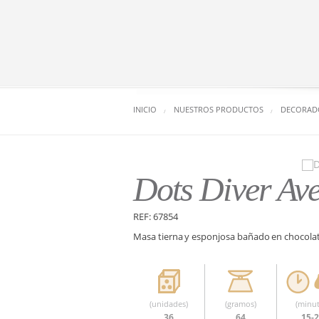
INICIO
NUESTROS PRODUCTOS
DECORAD
Dots Diver Av
REF: 67854
Masa tierna y esponjosa bañado en chocolat
(unidades)
(gramos)
(minut
36
64
15-