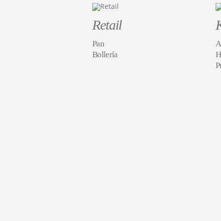
Retail
Pan
A
Bollería
H
P