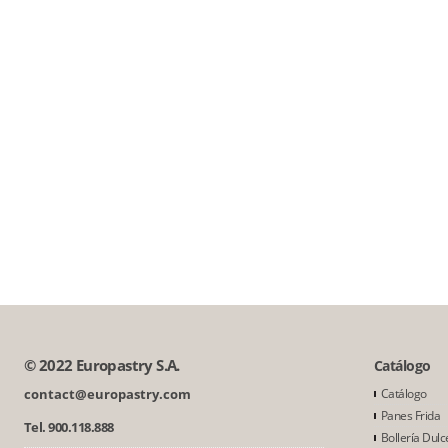
© 2022 Europastry S.A.
Catálogo
contact@europastry.com
Catálogo
Panes Frida
Tel. 900.118.888
Bollería Dulc