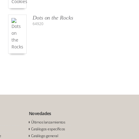
Dots on the Rocks
64920
Novedades
Últimos lanzamientos
Catálogos específicos
e
Catálogo general