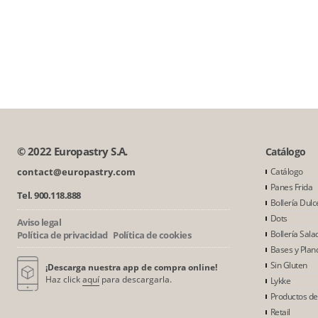
© 2022 Europastry S.A.
Catálogo
contact@europastry.com
Catálogo
Panes Frida
Tel. 900.118.888
Bollería Dulc
Dots
Aviso legal
Bollería Sala
Política de privacidad
Política de cookies
Bases y Plan
Sin Gluten
¡Descarga nuestra app de compra online!
Haz click
aquí
para descargarla.
Lykke
Productos d
Retail