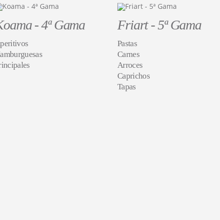
Koama - 4ª Gama
Friart - 5ª Gama
peritivos
Pastas
amburguesas
Carnes
rincipales
Arroces
Caprichos
Tapas