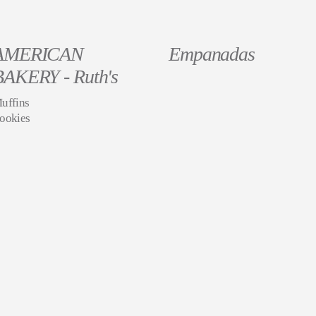
AMERICAN
Empanadas
BAKERY - Ruth's
uffins
ookies