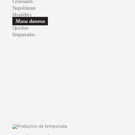
Croissants
Napolitanas
Hojaldres
Masa danesa
Quiches
Empanadas