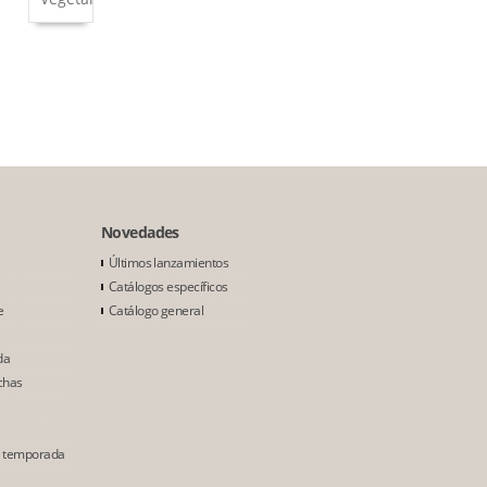
Novedades
Últimos lanzamientos
Catálogos específicos
e
Catálogo general
da
chas
e temporada