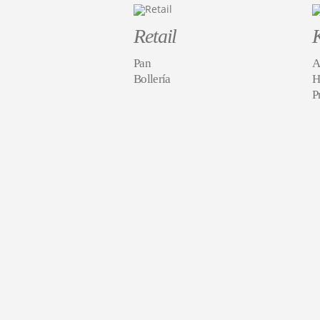
Retail
Pan
A
Bollería
H
P