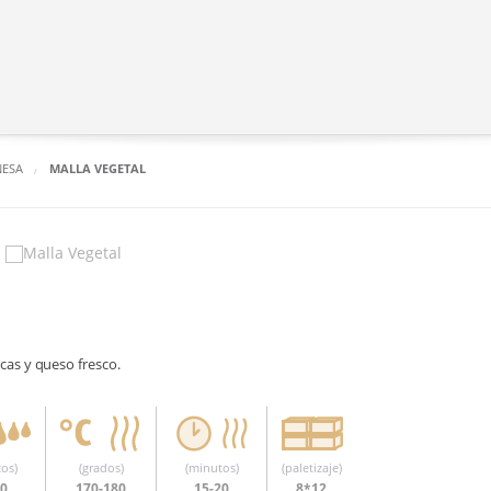
NESA
MALLA VEGETAL
cas y queso fresco.
os)
(grados)
(minutos)
(paletizaje)
30
170-180
15-20
8*12