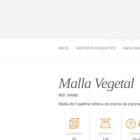
INICIO
NUESTROS PRODUCTOS
MASA DA
Malla Vegetal
REF: 64980
Malla de hojaldre rellena de crema de espina
(unidades)
(gramos)
(minut
56
110
20-