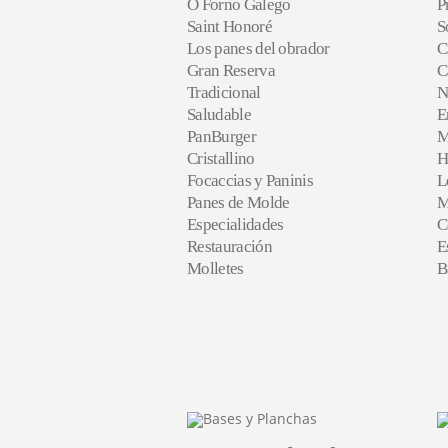
O Forno Galego
P
Saint Honoré
S
Los panes del obrador
C
Gran Reserva
C
Tradicional
N
Saludable
E
PanBurger
M
Cristallino
H
Focaccias y Paninis
L
Panes de Molde
M
Especialidades
C
Restauración
E
Molletes
B