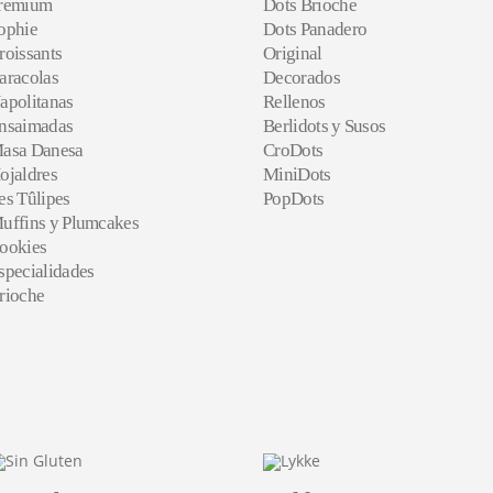
remium
Dots Brioche
ophie
Dots Panadero
roissants
Original
aracolas
Decorados
apolitanas
Rellenos
nsaimadas
Berlidots y Susos
asa Danesa
CroDots
ojaldres
MiniDots
es Tûlipes
PopDots
uffins y Plumcakes
ookies
specialidades
rioche