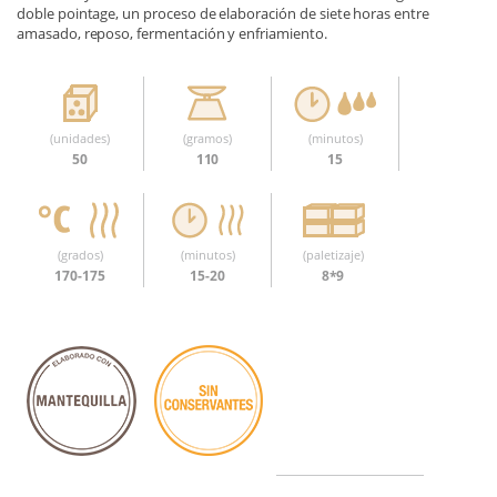
doble pointage, un proceso de elaboración de siete horas entre
amasado, reposo, fermentación y enfriamiento.
(unidades)
(gramos)
(minutos)
50
110
15
(grados)
(minutos)
(paletizaje)
170-175
15-20
8*9