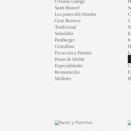
O Forno Galego
P
Saint Honoré
S
Los panes del obrador
C
Gran Reserva
C
Tradicional
N
Saludable
E
PanBurger
M
Cristallino
H
Focaccias y Paninis
L
Panes de Molde
Especialidades
C
Restauración
E
Molletes
B