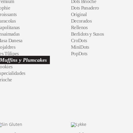
remium
Dots Brioche
ophie
Dots Panadero
roissants
Original
aracolas
Decorados
apolitanas
Rellenos
nsaimadas
Berlidots y Susos
asa Danesa
CroDots
ojaldres
MiniDots
es Tûlipes
PopDots
Muffins y Plumcakes
ookies
specialidades
rioche