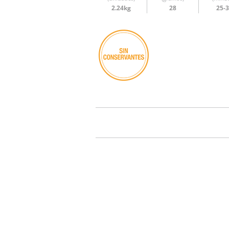
2.24kg
28
25-