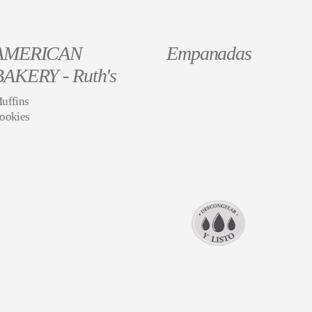
AMERICAN
Empanadas
BAKERY - Ruth's
uffins
ookies