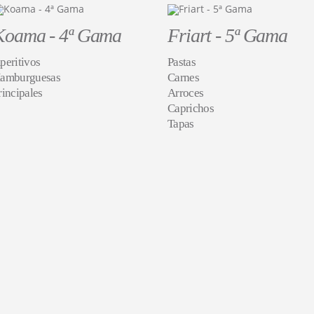
Koama - 4ª Gama
Friart - 5ª Gama
peritivos
Pastas
amburguesas
Carnes
rincipales
Arroces
Caprichos
Tapas