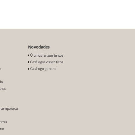
Novedades
Últimos lanzamientos
Catálogos específicos
e
Catálogo general
da
chas
e temporada
Gama
ama