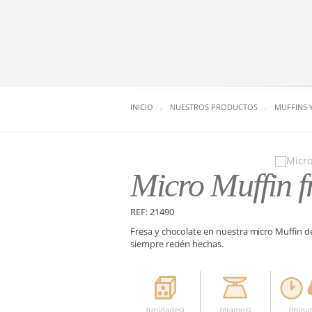
INICIO
NUESTROS PRODUCTOS
MUFFINS 
Micro Muffin f
REF: 21490
Fresa y chocolate en nuestra micro Muffin de
siempre recién hechas.
(unidades)
(gramos)
(minut