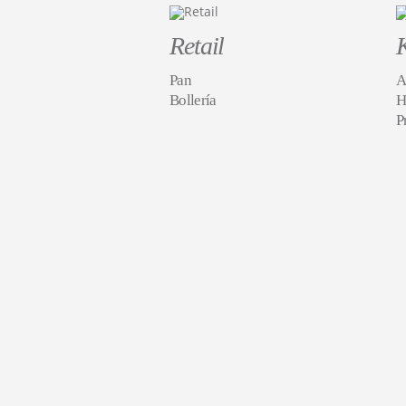
Retail
Pan
A
Bollería
H
P