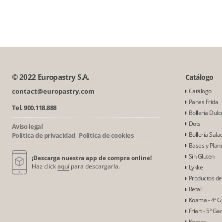
© 2022 Europastry S.A.
Catálogo
contact@europastry.com
Catálogo
Panes Frida
Tel. 900.118.888
Bollería Dulc
Dots
Aviso legal
Bollería Sala
Política de privacidad
Política de cookies
Bases y Plan
Sin Gluten
¡Descarga nuestra app de compra online!
Haz click
aquí
para descargarla.
Lykke
Productos d
Retail
Koama - 4ª 
Friart - 5ª G
Kentes