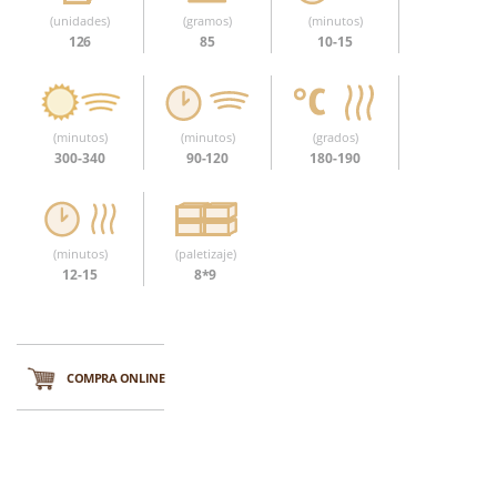
(unidades)
(gramos)
(minutos)
126
85
10-15
(minutos)
(minutos)
(grados)
300-340
90-120
180-190
(minutos)
(paletizaje)
12-15
8*9
COMPRA ONLINE