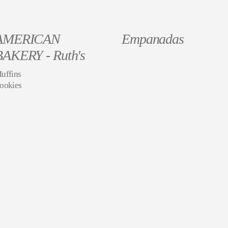
AMERICAN
Empanadas
BAKERY - Ruth's
uffins
ookies