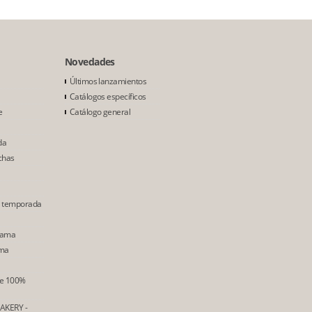
Novedades
Últimos lanzamientos
Catálogos específicos
e
Catálogo general
da
chas
e temporada
Gama
ama
ne 100%
AKERY -