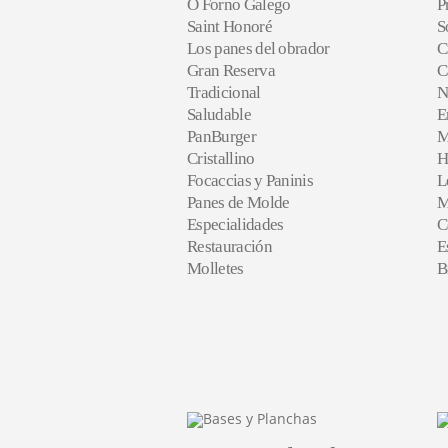
O Forno Galego
P
Saint Honoré
S
Los panes del obrador
C
Gran Reserva
C
Tradicional
N
Saludable
E
PanBurger
M
Cristallino
H
Focaccias y Paninis
L
Panes de Molde
M
Especialidades
C
Restauración
E
Molletes
B