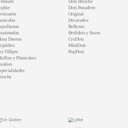
remium
Dots Brioche
ophie
Dots Panadero
roissants
Original
aracolas
Decorados
apolitanas
Rellenos
nsaimadas
Berlidots y Susos
asa Danesa
CroDots
ojaldres
MiniDots
es Tûlipes
PopDots
uffins y Plumcakes
ookies
specialidades
rioche