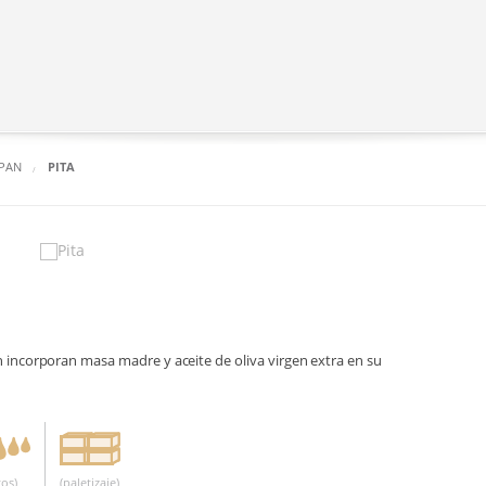
 PAN
PITA
n incorporan masa madre y aceite de oliva virgen extra en su
os)
(paletizaje)