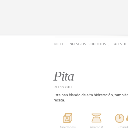
INICIO
NUESTROS PRODUCTOS
BASES DE
Pita
REF: 60810
Este pan blando de alta hidratación, tambié
receta.
(unidades)
(gramos)
(minut