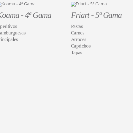
Koama - 4ª Gama
Friart - 5ª Gama
peritivos
Pastas
amburguesas
Carnes
rincipales
Arroces
Caprichos
Tapas