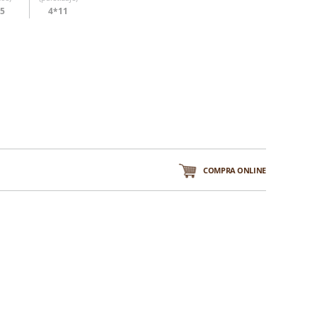
35
4*11
COMPRA ONLINE