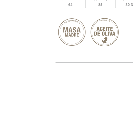
64
85
30-