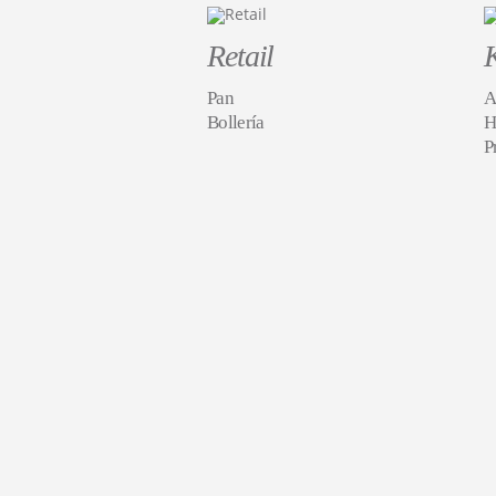
Retail
Pan
A
Bollería
H
P