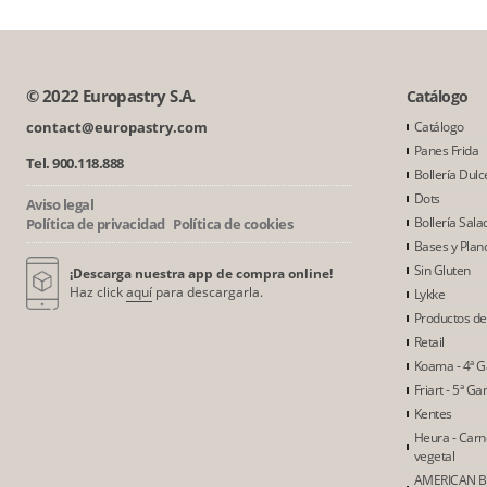
© 2022 Europastry S.A.
Catálogo
contact@europastry.com
Catálogo
Panes Frida
Tel. 900.118.888
Bollería Dulc
Dots
Aviso legal
Bollería Sala
Política de privacidad
Política de cookies
Bases y Plan
Sin Gluten
¡Descarga nuestra app de compra online!
Haz click
aquí
para descargarla.
Lykke
Productos d
Retail
Koama - 4ª 
Friart - 5ª G
Kentes
Heura - Car
vegetal
AMERICAN B