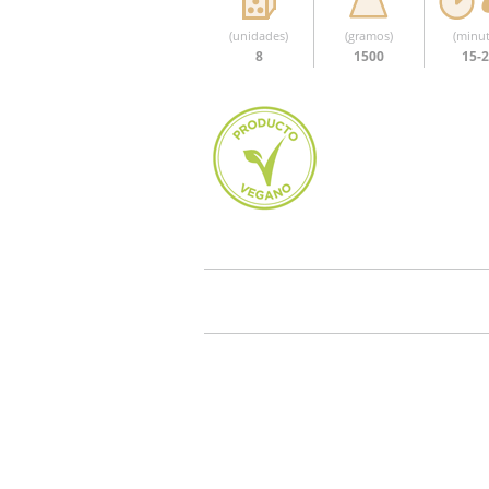
(unidades)
(gramos)
(minut
8
1500
15-