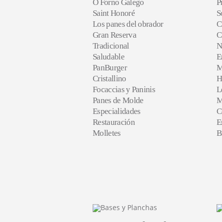
O Forno Galego
P
Saint Honoré
S
Los panes del obrador
C
Gran Reserva
C
Tradicional
N
Saludable
E
PanBurger
M
Cristallino
H
Focaccias y Paninis
L
Panes de Molde
M
Especialidades
C
Restauración
E
Molletes
B