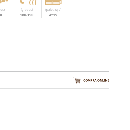
os)
(grados)
(paletizaje)
20
180-190
4*15
COMPRA ONLINE