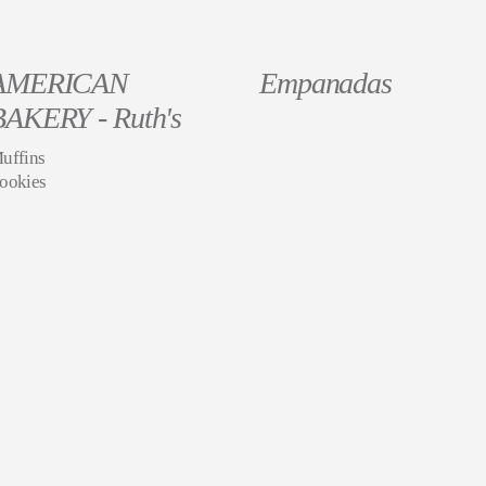
AMERICAN
Empanadas
BAKERY - Ruth's
uffins
ookies