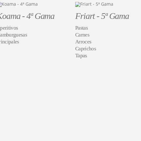
Koama - 4ª Gama
Friart - 5ª Gama
peritivos
Pastas
amburguesas
Carnes
rincipales
Arroces
Caprichos
Tapas