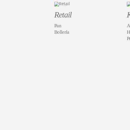
Retail
Pan
A
Bollería
H
P